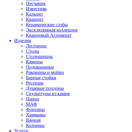
Песчаник
Известняк
Кальцит
Кварцит
Керамические слэбы
Эксклюзивная коллекция
Кварцевый Агломерат
Изделия
Лестницы
Столы
Столешницы
Камины
Подоконники
Раковины и мойки
Барные стойки
Ресепшн
Душевые поддоны
Скульптуры из камня
Панно
МАФ
Фонтаны
Хаммамы
Ванная
Колонны
Услуги