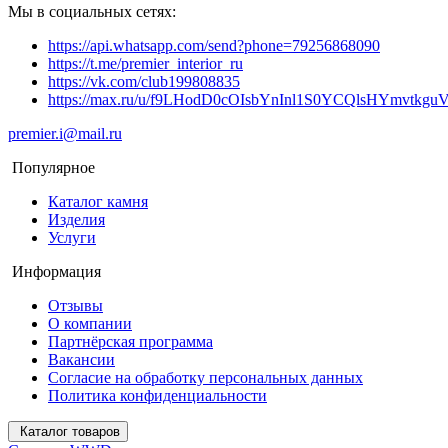
Мы в социальных сетях:
https://api.whatsapp.com/send?phone=79256868090
https://t.me/premier_interior_ru
https://vk.com/club199808835
https://max.ru/u/f9LHodD0cOIsbYnInl1S0YCQlsHYmvtkg
premier.i@mail.ru
Популярное
Каталог камня
Изделия
Услуги
Информация
Отзывы
О компании
Партнёрская программа
Вакансии
Согласие на обработку персональных данных
Политика конфиденциальности
Каталог товаров