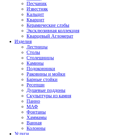
Песчаник
Известняк
Кальцит
Кварцит
Керамические слэбы
Эксклюзивная коллекция
Кварцевый Агломерат
Изделия
Лестницы
Столы
Столешницы
Камины
Подоконники
Раковины и мойки
Барные стойки
Ресепшн
Душевые поддоны
Скульптуры из камня
Панно
МАФ
Фонтаны
Хаммамы
Ванная
Колонны
Услуги