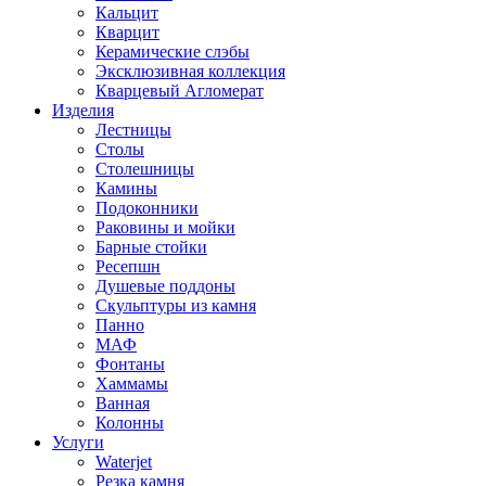
Кальцит
Кварцит
Керамические слэбы
Эксклюзивная коллекция
Кварцевый Агломерат
Изделия
Лестницы
Столы
Столешницы
Камины
Подоконники
Раковины и мойки
Барные стойки
Ресепшн
Душевые поддоны
Скульптуры из камня
Панно
МАФ
Фонтаны
Хаммамы
Ванная
Колонны
Услуги
Waterjet
Резка камня