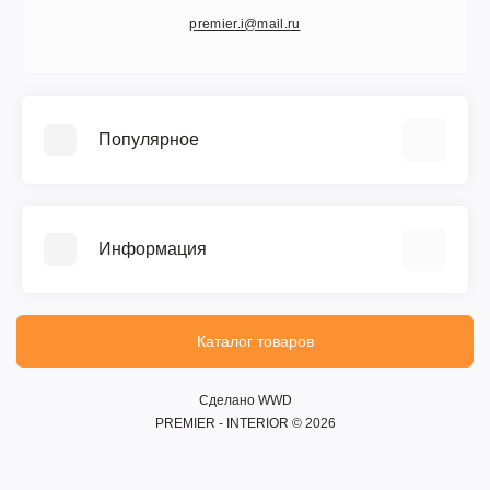
premier.i@mail.ru
Популярное
Каталог камня
Изделия
Информация
Услуги
Отзывы
О компании
Каталог товаров
Партнёрская программа
Вакансии
Сделано WWD
PREMIER - INTERIOR © 2026
Согласие на обработку персональных данных
Политика конфиденциальности