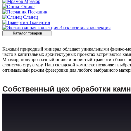
Мрамор
Оникс
Песчаник
Сланец
Травертин
Эксклюзивная коллекция
Каталог товаров
Каждый природный минерал обладает уникальными физико-меха
часто в капитальных архитектурных проектах встречаются кам
Мрамор, полупрозрачный оникс и пористый травертин более п
слоистую структуру. Наш складской комплекс позволяет выбра
оптимальный режим фрезеровки для любого выбранного материа
Собственный цех обработки камн