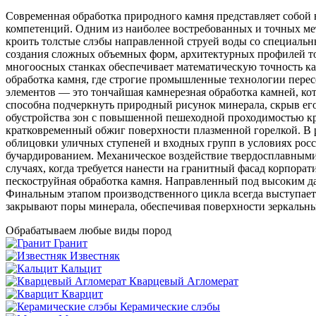
Современная обработка природного камня представляет собо
компетенций. Одним из наиболее востребованных и точных мет
кроить толстые слэбы направленной струей воды со специальн
создания сложных объемных форм, архитектурных профилей то
многоосных станках обеспечивает математическую точность ка
обработка камня, где строгие промышленные технологии пере
элементов — это тончайшая камнерезная обработка камней, ко
способна подчеркнуть природный рисунок минерала, скрыв ег
обустройства зон с повышенной пешеходной проходимостью кр
кратковременный обжиг поверхности плазменной горелкой. В р
облицовки уличных ступеней и входных групп в условиях росс
бучардированием. Механическое воздействие твердосплавными
случаях, когда требуется нанести на гранитный фасад корпора
пескоструйная обработка камня. Направленный под высоким да
Финальным этапом производственного цикла всегда выступает
закрывают поры минерала, обеспечивая поверхности зеркальны
Обрабатываем любые виды пород
Гранит
Известняк
Кальцит
Кварцевый Агломерат
Кварцит
Керамические слэбы