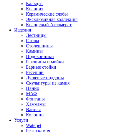
Кальцит
Кварцит
Керамические слэбы
Эксклюзивная коллекция
Кварцевый Агломерат
Изделия
Лестницы
Столы
Столешницы
Камины
Подоконники
Раковины и мойки
Барные стойки
Ресепшн
Душевые поддоны
Скульптуры из камня
Панно
МАФ
Фонтаны
Хаммамы
Ванная
Колонны
Услуги
Waterjet
Резка камня