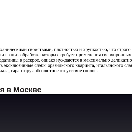
ническими свойствами, плотностью и хрупкостью, что строго 
ни гранит обработка которых требует применения сверхпрочных
одатливы в раскрое, однако нуждаются в максимально деликатн
ть эксклюзивные слэбы бразильского кварцита, итальянского сл
ла, гарантируя абсолютное отсутствие сколов.
я в Москве