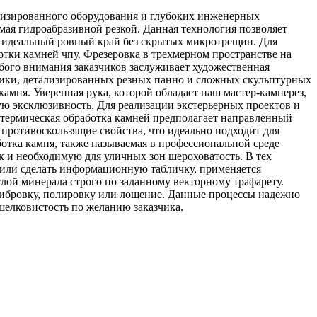
лизированного оборудования и глубоких инженерных
ая гидроабразивной резкой. Данная технология позволяет
ет идеальный ровный край без скрытых микротрещин. Для
тки камней чпу. Фрезеровка в трехмерном пространстве на
бого внимания заказчиков заслуживает художественная
аики, детализированных резных панно и сложных скульптурных
мня. Уверенная рука, которой обладает наш мастер-камнерез,
ю эксклюзивность. Для реализации экстерьерных проектов и
термическая обработка камней предполагает направленный
противоскользящие свойства, что идеально подходит для
отка камня, также называемая в профессиональной среде
 и необходимую для уличных зон шероховатость. В тех
и или сделать информационную табличку, применяется
лой минерала строго по заданному векторному трафарету.
либровку, полировку или лощение. Данные процессы надежно
шелковистость по желанию заказчика.