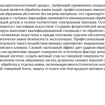
й высокотехнологичный процесс, требующий применения специа
одов является обработка камня водой, профессионально именуем
ым абразивом абсолютно без нагрева материала, что гарантиру
рцов и глубоких барельефов применяется инновационная обрабо
ждой детали и полное соответствие электронным чертежам. Осо
секаются с настоящим искусством. Создание флорентийской моз
торую выполняет квалифицированный специалист по обработке ка
о возможные недостатки и придав итоговому изделию абсолютну
итически важна безопасность эксплуатации. Профессиональная 
езультате такого воздействия минерал приобретает выраженные 
ийского климата. Схожий тактильный эффект дает ударная обраб
 инструментами придает поверхности эстетичную фактуру антик
тивный логотип, создать матовый узор на глянцевой поверхност
влением поток абразивных частиц деликатно снимает верхний с
 обработка и отделка камня, включающая многоступенчатую ка
й глянцевый блеск, защиту от влаги или благородную матовую 