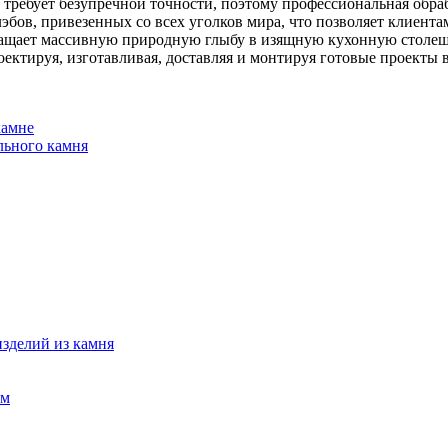
требует безупречной точности, поэтому профессиональная обра
ов, привезенных со всех уголков мира, что позволяет клиентам
вращает массивную природную глыбу в изящную кухонную столе
ектируя, изготавливая, доставляя и монтируя готовые проекты 
камне
льного камня
изделий из камня
ем