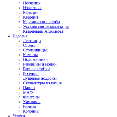
Песчаник
Известняк
Кальцит
Кварцит
Керамические слэбы
Эксклюзивная коллекция
Кварцевый Агломерат
Изделия
Лестницы
Столы
Столешницы
Камины
Подоконники
Раковины и мойки
Барные стойки
Ресепшн
Душевые поддоны
Скульптуры из камня
Панно
МАФ
Фонтаны
Хаммамы
Ванная
Колонны
Услуги