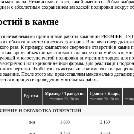
 материала. Независимо от того, какой именно слэб был выбран 
щин и с абсолютным сохранением заводской полировки вокруг о
рстий в камне
яются незыблемыми принципами работы компании PREMIER - INTE
кольких объективных технических факторов. В первую очередь и
кого реза. К примеру, компактное сверление отверстий в камн
 то же время объективная стоимость на вырез под мойку в камн
едующей многоступенчатой полировки внутренних торцов для по
симметричной или криволинейной формы. Для реализации подобны
ного чертежа. Чтобы узнать актуальные коммерческие расценки 
е задание. После этого мы предоставляем максимально детализи
яется в процессе проведения монтажных работ.
Мрамор / Травертин
Гранит / Кварц
Ед. изм.
толщина 20 / 30 мм
толщина 20 / 30 мм
толщи
ВЛЕНИЕ И ОБРАБОТКА ОТВЕРСТИЙ
п/м
1 800
2 160
п/м
2 450
2 850