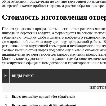
обязательными процедурами по снятию внутреннего напряжения
отверстий в камне пройдет с нулевым риском образования тре
Стоимость изготовления отве
Полная финансовая прозрачность и честность в расчетах явл
никогда не берется из воздуха, а формируется на основе нес
габаритную толщину слэба и диаметр требуемого технологичес
фиксированной ставке за одну единицу проделанной работы. В
реза, сложности внутренней геометрии и необходимости посл
сколько именно стоит вырез под раковину в камне сложной а
индивидуальную смету после детального изучения предоставлен
Москве, клиенту достаточно направить нам базовое техническо
фиксируется в официальном договоре и гарантированно не мен
№
ВИДЫ РАБОТ
ИЗГОТО
1
Вырез под мойку прямой (без обработки)
2
Вырез под мойку круглый (без обработки)