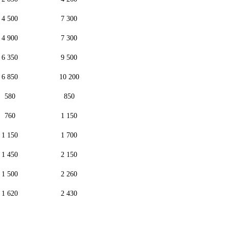
4 500
7 300
4 900
7 300
6 350
9 500
6 850
10 200
580
850
760
1 150
1 150
1 700
1 450
2 150
1 500
2 260
1 620
2 430