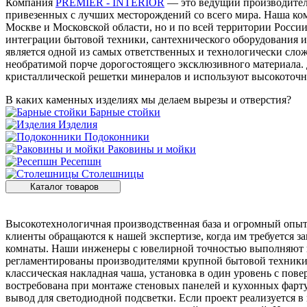
Компания
PREMIER - INTERIOR
— это ведущий производитель
привезенных с лучших месторождений со всего мира. Наша ком
Москве и Московской области, но и по всей территории Росси
интеграции бытовой техники, сантехнического оборудования и
является одной из самых ответственных и технологически сл
необратимой порче дорогостоящего эксклюзивного материала.
кристаллической решетки минералов и используют высокоточн
В каких каменных изделиях мы делаем вырезы и отверстия?
Барные стойки
Изделия
Подоконники
Раковины и мойки
Ресепшн
Столешницы
Каталог товаров
Высокотехнологичная производственная база и огромный опыт
клиенты обращаются к нашей экспертизе, когда им требуется з
комнаты. Наши инженеры с ювелирной точностью выполняют вы
регламентированы производителями крупной бытовой техники.
классическая накладная чаша, установка в один уровень с пов
востребована при монтаже стеновых панелей и кухонных фарту
вывод для светодиодной подсветки. Если проект реализуется в