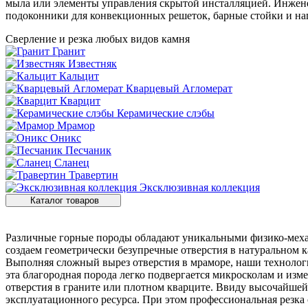
мыла или элементы управления скрытой инсталляцией. Инженерн
подоконники для конвекционных решеток, барные стойки и на
Сверление и резка любых видов камня
Гранит
Известняк
Кальцит
Кварцевый Агломерат
Кварцит
Керамические слэбы
Мрамор
Оникс
Песчаник
Сланец
Травертин
Эксклюзивная коллекция
Каталог товаров
Различные горные породы обладают уникальными физико-меха
создаем геометрически безупречные отверстия в натуральном к
Выполняя сложный вырез отверстия в мраморе, наши техноло
эта благородная порода легко подвергается микросколам и изм
отверстия в граните или плотном кварците. Ввиду высочайшей
эксплуатационного ресурса. При этом профессиональная резка 