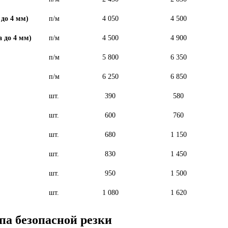
до 4 мм)
п/м
4 050
4 500
 до 4 мм)
п/м
4 500
4 900
п/м
5 800
6 350
п/м
6 250
6 850
шт.
390
580
шт.
600
760
шт.
680
1 150
шт.
830
1 450
шт.
950
1 500
шт.
1 080
1 620
па безопасной резки