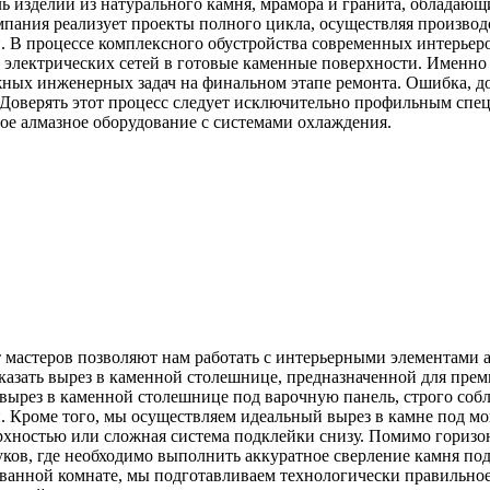
 изделий из натурального камня, мрамора и гранита, обладаю
пания реализует проекты полного цикла, осуществляя производ
и. В процессе комплексного обустройства современных интерьер
 электрических сетей в готовые каменные поверхности. Именно
ожных инженерных задач на финальном этапе ремонта. Ошибка, 
 Доверять этот процесс следует исключительно профильным спе
ое алмазное оборудование с системами охлаждения.
 мастеров позволяют нам работать с интерьерными элементами 
аказать вырез в каменной столешнице, предназначенной для пре
рез в каменной столешнице под варочную панель, строго соблю
 Кроме того, мы осуществляем идеальный вырез в камне под мо
ерхностью или сложная система подклейки снизу. Помимо горизо
ков, где необходимо выполнить аккуратное сверление камня под
 ванной комнате, мы подготавливаем технологически правильное 