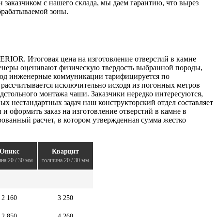
заказчиком с нашего склада, мы даем гарантию, что вырез
брабатываемой зоны.
RIOR. Итоговая цена на изготовление отверстий в камне
нженеры оценивают физическую твердость выбранной породы,
е под инженерные коммуникации тарифицируется по
е рассчитывается исключительно исходя из погонных метров
дстольного монтажа чаши. Заказчики нередко интересуются,
х нестандартных задач наш конструкторский отдел составляет
и оформить заказ на изготовление отверстий в камне в
рованный расчет, в котором утвержденная сумма жестко
Оникс
Кварцит
на 20 / 30 мм
толщина 20 / 30 мм
2 160
3 250
2 850
4 260