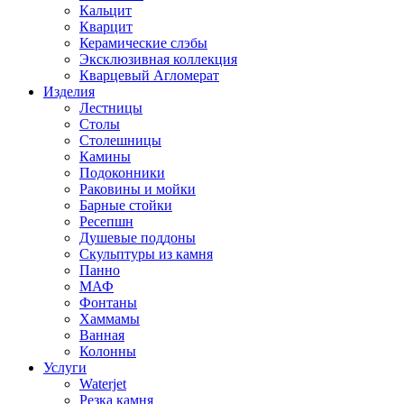
Кальцит
Кварцит
Керамические слэбы
Эксклюзивная коллекция
Кварцевый Агломерат
Изделия
Лестницы
Столы
Столешницы
Камины
Подоконники
Раковины и мойки
Барные стойки
Ресепшн
Душевые поддоны
Скульптуры из камня
Панно
МАФ
Фонтаны
Хаммамы
Ванная
Колонны
Услуги
Waterjet
Резка камня