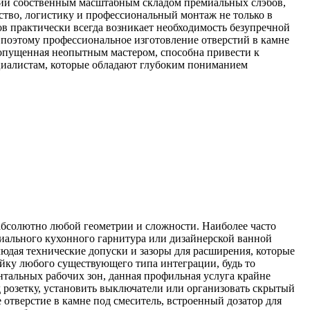
щий собственным масштабным складом премиальных слэбов,
ство, логистику и профессиональный монтаж не только в
ов практически всегда возникает необходимость безупречной
 поэтому профессиональное изготовление отверстий в камне
допущенная неопытным мастером, способна привести к
циалистам, которые обладают глубоким пониманием
абсолютно любой геометрии и сложности. Наиболее часто
миального кухонного гарнитура или дизайнерской ванной
дая технические допуски и зазоры для расширения, которые
йку любого существующего типа интеграции, будь то
нтальных рабочих зон, данная профильная услуга крайне
 розетку, установить выключатели или организовать скрытый
отверстие в камне под смеситель, встроенный дозатор для