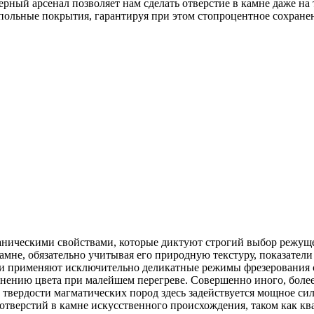
ый арсенал позволяет нам сделать отверстие в камне даже на т
польные покрытия, гарантируя при этом стопроцентное сохране
ническими свойствами, которые диктуют строгий выбор режуще
амне, обязательно учитывая его природную текстуру, показател
ги применяют исключительно деликатные режимы фрезерования 
енению цвета при малейшем перегреве. Совершенно иного, более
 твердости магматических пород здесь задействуется мощное с
отверстий в камне искусственного происхождения, таком как кв