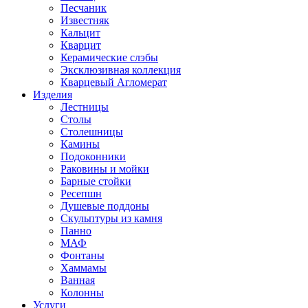
Песчаник
Известняк
Кальцит
Кварцит
Керамические слэбы
Эксклюзивная коллекция
Кварцевый Агломерат
Изделия
Лестницы
Столы
Столешницы
Камины
Подоконники
Раковины и мойки
Барные стойки
Ресепшн
Душевые поддоны
Скульптуры из камня
Панно
МАФ
Фонтаны
Хаммамы
Ванная
Колонны
Услуги