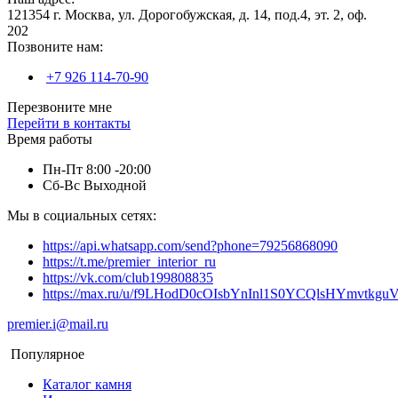
121354 г. Москва, ул. Дорогобужская, д. 14, под.4, эт. 2, оф.
202
Позвоните нам:
+7 926 114-70-90
Перезвоните мне
Перейти в контакты
Время работы
Пн-Пт 8:00 -20:00
Сб-Вс Выходной
Мы в социальных сетях:
https://api.whatsapp.com/send?phone=79256868090
https://t.me/premier_interior_ru
https://vk.com/club199808835
https://max.ru/u/f9LHodD0cOIsbYnInl1S0YCQlsHYmvtkg
premier.i@mail.ru
Популярное
Каталог камня