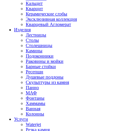
Кальцит
Кварцит
Керамические слэбы
Эксклюзивная коллекция
Кварцевый Агломерат
Изделия
Лестницы
Столы
Столешницы
Камины
Подоконники
Раковины и мойки
Барные стойки
Ресепшн
Душевые поддоны
Скульптуры из камня
Панно
МАФ
Фонтаны
Хаммамы
Ванная
Колонны
Услуги
Waterjet
Резка камня