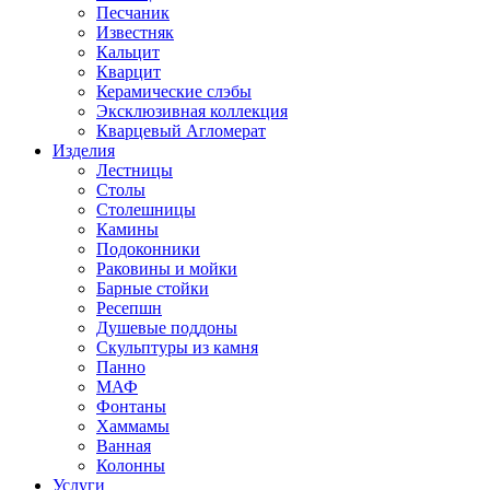
Песчаник
Известняк
Кальцит
Кварцит
Керамические слэбы
Эксклюзивная коллекция
Кварцевый Агломерат
Изделия
Лестницы
Столы
Столешницы
Камины
Подоконники
Раковины и мойки
Барные стойки
Ресепшн
Душевые поддоны
Скульптуры из камня
Панно
МАФ
Фонтаны
Хаммамы
Ванная
Колонны
Услуги